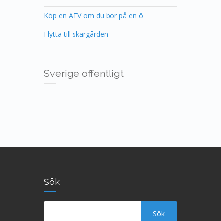
Köp en ATV om du bor på en ö
Flytta till skärgården
Sverige offentligt
Sök