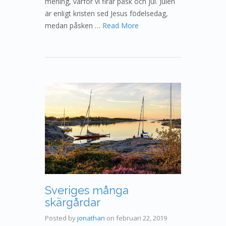
mening, varför vi firar påsk och jul. Julen
är enligt kristen sed Jesus födelsedag,
medan påsken …
Read More
Sveriges många
skärgårdar
Posted by
jonathan
on
februari 22, 2019