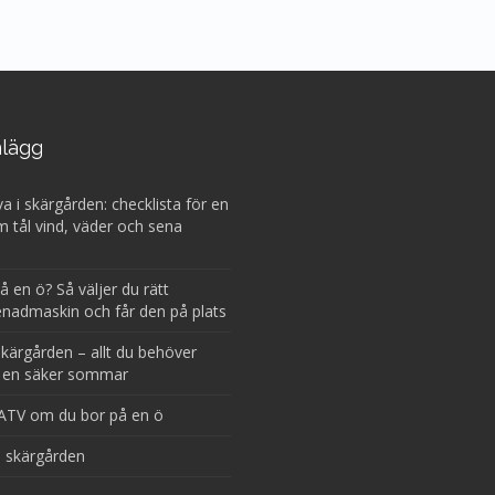
nlägg
va i skärgården: checklista för en
m tål vind, väder och sena
 en ö? Så väljer du rätt
enadmaskin och får den på plats
 skärgården – allt du behöver
r en säker sommar
ATV om du bor på en ö
ll skärgården