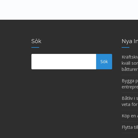
Sök
Nya I
Kräftski
kväll so
båtturer
Bygga på
entrepr
Båtliv i
veta fö
Köp en 
Flytta ti