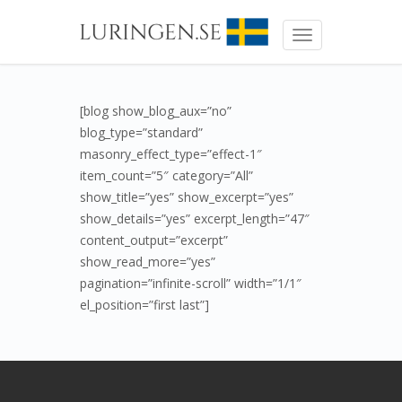
Toggle
navigation
[blog show_blog_aux=”no”
blog_type=”standard”
masonry_effect_type=”effect-1″
item_count=”5″ category=”All”
show_title=”yes” show_excerpt=”yes”
show_details=”yes” excerpt_length=”47″
content_output=”excerpt”
show_read_more=”yes”
pagination=”infinite-scroll” width=”1/1″
el_position=”first last”]